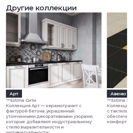
Другие коллекции
Арт
Авеню Бо
™Estima Сити
™Estima П
Коллекция Арт — керамогранит с
Коллекция 
фактурой бетона, украшенный
с тактильн
утонченными декоративными узорами,
обеспечив
которые добавляют индустриальному
комфорт на
стилю выразительности и
индивидуальности