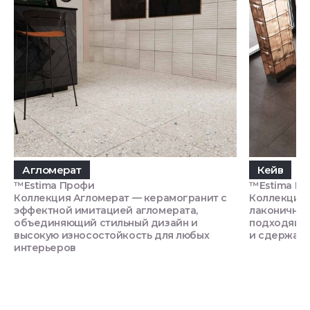
Агломерат
Кейв
™Estima Профи
™Estima П
Коллекция Агломерат — керамогранит с
Коллекция 
эффектной имитацией агломерата,
лаконичной
объединяющий стильный дизайн и
подходящи
высокую износостойкость для любых
и сдержан
интерьеров